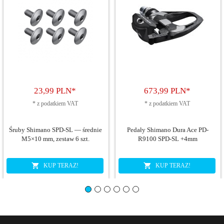
23,
99
PLN*
673,
99
PLN*
*
z podatkiem VAT
*
z podatkiem VAT
Śruby Shimano SPD-SL — średnie
Pedały Shimano Dura Ace PD-
M5×10 mm, zestaw 6 szt.
R9100 SPD-SL +4mm
KUP TERAZ!
KUP TERAZ!