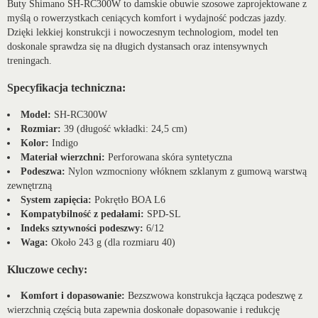
Buty Shimano SH-RC300W to damskie obuwie szosowe zaprojektowane z
myślą o rowerzystkach ceniących komfort i wydajność podczas jazdy.
Dzięki lekkiej konstrukcji i nowoczesnym technologiom, model ten
doskonale sprawdza się na długich dystansach oraz intensywnych
treningach.
Specyfikacja techniczna:
Model:
SH-RC300W
Rozmiar:
39 (długość wkładki: 24,5 cm)
Kolor:
Indigo
Materiał wierzchni:
Perforowana skóra syntetyczna
Podeszwa:
Nylon wzmocniony włóknem szklanym z gumową warstwą
zewnętrzną
System zapięcia:
Pokrętło BOA L6
Kompatybilność z pedałami:
SPD-SL
Indeks sztywności podeszwy:
6/12
Waga:
Około 243 g (dla rozmiaru 40)
Kluczowe cechy:
Komfort i dopasowanie:
Bezszwowa konstrukcja łącząca podeszwę z
wierzchnią częścią buta zapewnia doskonałe dopasowanie i redukcję