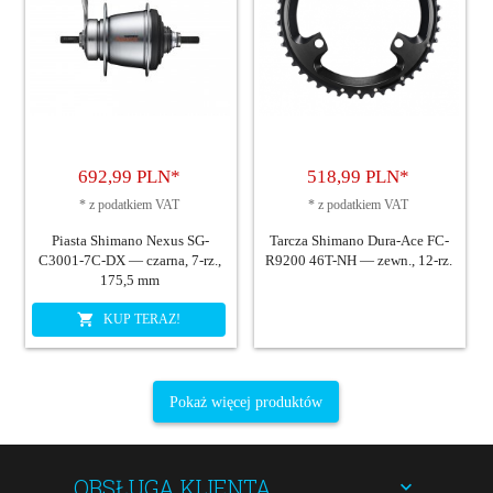
692,
99
PLN*
518,
99
PLN*
*
z podatkiem VAT
*
z podatkiem VAT
Piasta Shimano Nexus SG-
Tarcza Shimano Dura-Ace FC-
C3001-7C-DX — czarna, 7-rz.,
R9200 46T-NH — zewn., 12-rz.
175,5 mm
KUP TERAZ!
Pokaż więcej produktów
OBSŁUGA KLIENTA