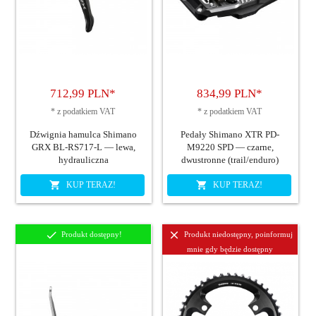
712,
99
PLN*
834,
99
PLN*
*
z podatkiem VAT
*
z podatkiem VAT
Dźwignia hamulca Shimano
Pedały Shimano XTR PD-
GRX BL-RS717-L — lewa,
M9220 SPD — czarne,
hydrauliczna
dwustronne (trail/enduro)
KUP TERAZ!
KUP TERAZ!
Produkt dostępny!
Produkt niedostępny, poinformuj
mnie gdy będzie dostępny