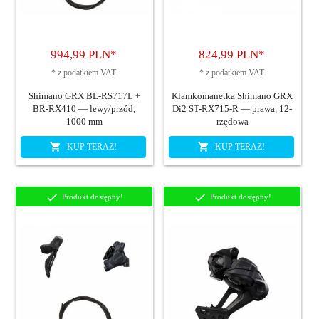
994,
99
PLN*
824,
99
PLN*
*
z podatkiem VAT
*
z podatkiem VAT
Shimano GRX BL-RS717L +
Klamkomanetka Shimano GRX
BR-RX410 — lewy/przód,
Di2 ST-RX715-R — prawa, 12-
1000 mm
rzędowa
KUP TERAZ!
KUP TERAZ!
Produkt dostępny!
Produkt dostępny!