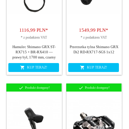
1116,
99
PLN*
1549,
99
PLN*
*
z podatkiem VAT
*
z podatkiem VAT
Hamulec Shimano GRX ST-
Przerzutka tylna Shimano GRX
RX715 + BR-RX410 —
Di2 RD-RX717-SGS 1x12
prawy/tył, 1700 mm, czarny
KUP TERAZ!
KUP TERAZ!
Produkt dostępny!
Produkt dostępny!