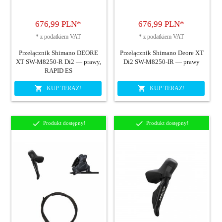
676,
99
PLN*
676,
99
PLN*
*
z podatkiem VAT
*
z podatkiem VAT
Przełącznik Shimano DEORE
Przełącznik Shimano Deore XT
XT SW-M8250-R Di2 — prawy,
Di2 SW-M8250-IR — prawy
RAPID ES
KUP TERAZ!
KUP TERAZ!
Produkt dostępny!
Produkt dostępny!