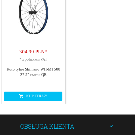
304,
99
PLN*
*
z podatkiem VAT
Koło tylne Shimano WH-MT500
27.5" czarne QR
KUP TERAZ!
OBSŁUGA KLIENTA