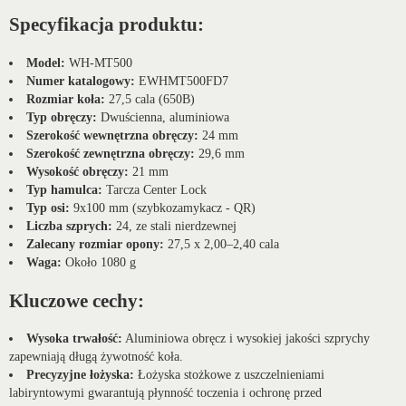
Specyfikacja produktu:
Model:
WH-MT500
Numer katalogowy:
EWHMT500FD7
Rozmiar koła:
27,5 cala (650B)
Typ obręczy:
Dwuścienna, aluminiowa
Szerokość wewnętrzna obręczy:
24 mm
Szerokość zewnętrzna obręczy:
29,6 mm
Wysokość obręczy:
21 mm
Typ hamulca:
Tarcza Center Lock
Typ osi:
9x100 mm (szybkozamykacz - QR)
Liczba szprych:
24, ze stali nierdzewnej
Zalecany rozmiar opony:
27,5 x 2,00–2,40 cala
Waga:
Około 1080 g
Kluczowe cechy:
Wysoka trwałość:
Aluminiowa obręcz i wysokiej jakości szprychy
zapewniają długą żywotność koła.
Precyzyjne łożyska:
Łożyska stożkowe z uszczelnieniami
labiryntowymi gwarantują płynność toczenia i ochronę przed