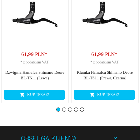
61,
99
PLN*
61,
99
PLN*
*
z podatkiem VAT
*
z podatkiem VAT
Dźwignia Hamulca Shimano Deore
Klamka Hamulca Shimano Deore
BL-T611 (Lewa)
BL-T611 (Prawa, Czarna)
KUP TERAZ!
KUP TERAZ!
OBSŁUGA KLIENTA