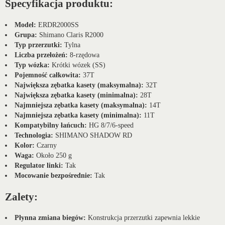
Specyfikacja produktu:
Model:
ERDR2000SS
Grupa:
Shimano Claris R2000
Typ przerzutki:
Tylna
Liczba przełożeń:
8-rzędowa
Typ wózka:
Krótki wózek (SS)
Pojemność całkowita:
37T
Największa zębatka kasety (maksymalna):
32T
Największa zębatka kasety (minimalna):
28T
Najmniejsza zębatka kasety (maksymalna):
14T
Najmniejsza zębatka kasety (minimalna):
11T
Kompatybilny łańcuch:
HG 8/7/6-speed
Technologia:
SHIMANO SHADOW RD
Kolor:
Czarny
Waga:
Około 250 g
Regulator linki:
Tak
Mocowanie bezpośrednie:
Tak
Zalety:
Płynna zmiana biegów:
Konstrukcja przerzutki zapewnia lekkie