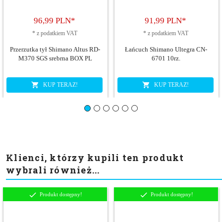
96,
99
PLN*
91,
99
PLN*
*
z podatkiem VAT
*
z podatkiem VAT
Przerzutka tył Shimano Altus RD-
Łańcuch Shimano Ultegra CN-
M370 SGS srebrna BOX PL
6701 10rz.
KUP TERAZ!
KUP TERAZ!
Klienci, którzy kupili ten produkt
wybrali również...
Produkt dostępny!
Produkt dostępny!