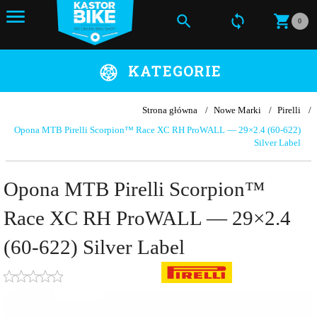
0
KATEGORIE
Strona główna
Nowe Marki
Pirelli
Opona MTB Pirelli Scorpion™ Race XC RH ProWALL — 29×2.4 (60-622)
Silver Label
Opona MTB Pirelli Scorpion™
Race XC RH ProWALL — 29×2.4
(60-622) Silver Label