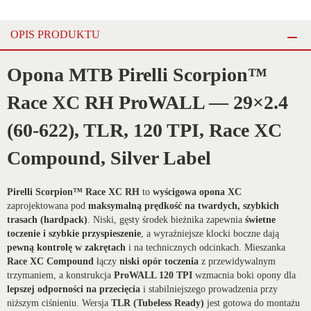
OPIS PRODUKTU
Opona MTB Pirelli Scorpion™
Race XC RH ProWALL — 29×2.4
(60-622), TLR, 120 TPI, Race XC
Compound, Silver Label
Pirelli Scorpion™ Race XC RH
to
wyścigowa opona XC
zaprojektowana pod
maksymalną prędkość na twardych, szybkich
trasach (hardpack)
. Niski, gęsty środek bieżnika zapewnia
świetne
toczenie i szybkie przyspieszenie
, a wyraźniejsze klocki boczne dają
pewną kontrolę w zakrętach
i na technicznych odcinkach. Mieszanka
Race XC Compound
łączy
niski opór toczenia
z przewidywalnym
trzymaniem, a konstrukcja
ProWALL 120 TPI
wzmacnia boki opony dla
lepszej odporności na przecięcia
i stabilniejszego prowadzenia przy
niższym ciśnieniu. Wersja
TLR (Tubeless Ready)
jest gotowa do montażu