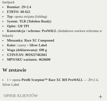
hardpack
Rozmiar:
29×2.4
ETRTO:
60-622
Typ:
opona zwijana (folding)
System:
TLR (Tubeless Ready)
Oplot:
120 TPI
Konstrukcja / ochrona:
ProWALL
(dodatkowa warstwa ochronna w
bokach)
Mieszanka:
Race XC Compound
Kolor:
czarny •
Silver Label
Waga (deklarowana):
690 g
GTIN/EAN:
8019227462661
MPN/SKU wariantu:
4626600
W zestawie
1 × opona
Pirelli Scorpion™ Race XC RH ProWALL
— 29×2.4,
Silver Label
OPINIE KLIENTÓW