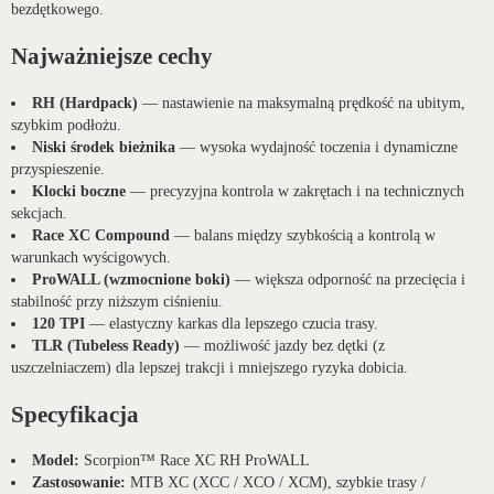
bezdętkowego.
Najważniejsze cechy
RH (Hardpack)
— nastawienie na maksymalną prędkość na ubitym,
szybkim podłożu.
Niski środek bieżnika
— wysoka wydajność toczenia i dynamiczne
przyspieszenie.
Klocki boczne
— precyzyjna kontrola w zakrętach i na technicznych
sekcjach.
Race XC Compound
— balans między szybkością a kontrolą w
warunkach wyścigowych.
ProWALL (wzmocnione boki)
— większa odporność na przecięcia i
stabilność przy niższym ciśnieniu.
120 TPI
— elastyczny karkas dla lepszego czucia trasy.
TLR (Tubeless Ready)
— możliwość jazdy bez dętki (z
uszczelniaczem) dla lepszej trakcji i mniejszego ryzyka dobicia.
Specyfikacja
Model:
Scorpion™ Race XC RH ProWALL
Zastosowanie:
MTB XC (XCC / XCO / XCM), szybkie trasy /