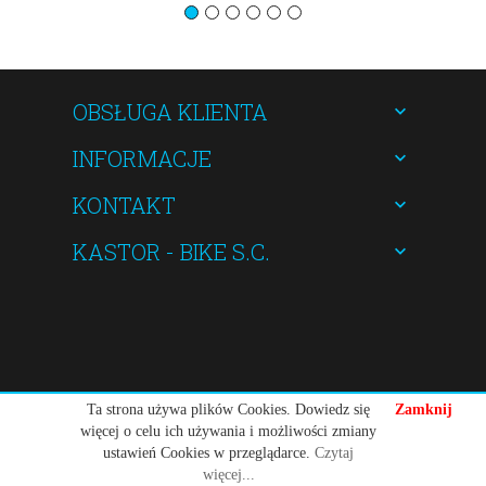
OBSŁUGA KLIENTA
INFORMACJE
KONTAKT
KASTOR - BIKE S.C.
kastorbike@gmail.com
Ta strona używa plików Cookies. Dowiedz się
Zamknij
więcej o celu ich używania i możliwości zmiany
ustawień Cookies w przeglądarce.
Czytaj
więcej...