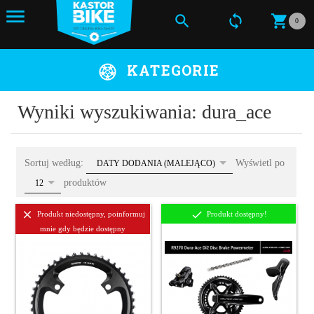
0
KATEGORIE
Wyniki wyszukiwania: dura_ace
sort
Sortuj według:
Wyświetl po
DATY DODANIA (MALEJĄCO)
pop
produktów
12
Produkt niedostępny, poinformuj
Produkt dostępny!
mnie gdy będzie dostępny