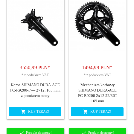
3550,
99
PLN*
1494,
99
PLN*
*
z podatkiem VAT
*
z podatkiem VAT
Korba SHIMANO DURA-ACE
Mechanizm korbowy
FC-R9200-P — 2×12, 165 mm,
SHIMANO DURA‑ACE
z pomiarem mocy
FC‑R9200 2x12 52/36T
165 mm
KUP TERAZ!
KUP TERAZ!
Produkt dostępny!
Produkt dostępny!