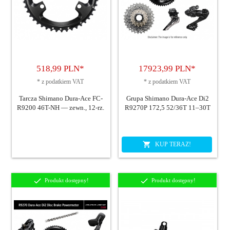
518,
99
PLN*
17923,
99
PLN*
*
z podatkiem VAT
*
z podatkiem VAT
Tarcza Shimano Dura-Ace FC-
Grupa Shimano Dura-Ace Di2
R9200 46T-NH — zewn., 12-rz.
R9270P 172,5 52/36T 11–30T
KUP TERAZ!
Produkt dostępny!
Produkt dostępny!