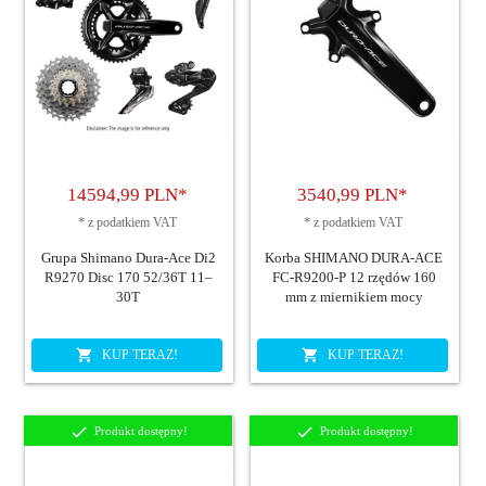
14594,
99
PLN*
3540,
99
PLN*
*
z podatkiem VAT
*
z podatkiem VAT
Grupa Shimano Dura-Ace Di2
Korba SHIMANO DURA-ACE
R9270 Disc 170 52/36T 11–
FC-R9200-P 12 rzędów 160
30T
mm z miernikiem mocy
KUP TERAZ!
KUP TERAZ!
Produkt dostępny!
Produkt dostępny!