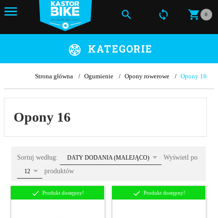
0
KATEGORIE
Strona główna
Ogumienie
Opony rowerowe
Opony 16
Opony 16
sort
Sortuj według:
Wyświetl po
DATY DODANIA (MALEJĄCO)
pop
produktów
12
Produkt dostępny!
Produkt dostępny!