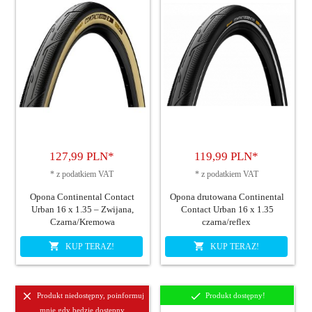
127,
99
PLN*
119,
99
PLN*
*
z podatkiem VAT
*
z podatkiem VAT
Opona Continental Contact
Opona drutowana Continental
Urban 16 x 1.35 – Zwijana,
Contact Urban 16 x 1.35
Czarna/Kremowa
czarna/reflex
KUP TERAZ!
KUP TERAZ!
Produkt niedostępny, poinformuj
Produkt dostępny!
mnie gdy będzie dostępny