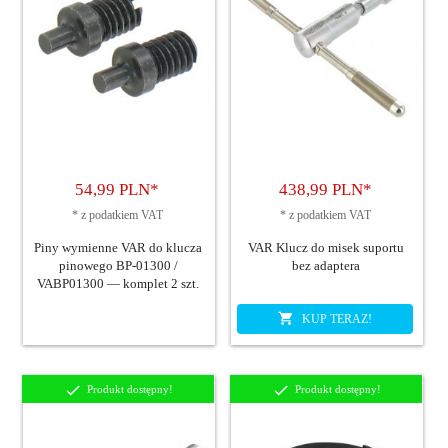
54,
99
PLN*
438,
99
PLN*
*
z podatkiem VAT
*
z podatkiem VAT
Piny wymienne VAR do klucza
VAR Klucz do misek suportu
pinowego BP-01300 /
bez adaptera
VABP01300 — komplet 2 szt.
KUP TERAZ!
Produkt dostępny!
Produkt dostępny!