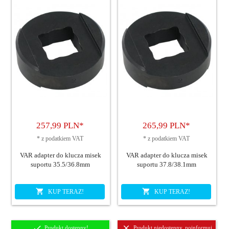
257,
99
PLN*
265,
99
PLN*
*
z podatkiem VAT
*
z podatkiem VAT
VAR adapter do klucza misek
VAR adapter do klucza misek
suportu 35.5/36.8mm
suportu 37.8/38.1mm
KUP TERAZ!
KUP TERAZ!
Produkt dostępny!
Produkt niedostępny, poinformuj