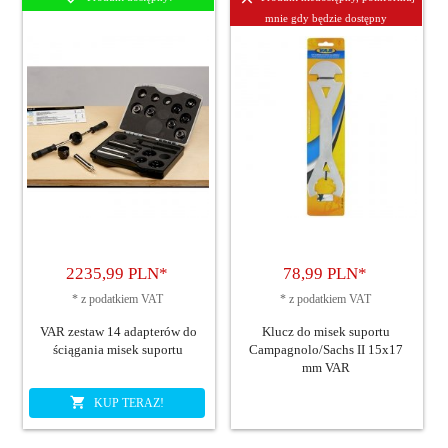
mnie gdy będzie dostępny
2235,
99
PLN*
78,
99
PLN*
*
z podatkiem VAT
*
z podatkiem VAT
VAR zestaw 14 adapterów do
Klucz do misek suportu
ściągania misek suportu
Campagnolo/Sachs II 15x17
mm VAR
KUP TERAZ!