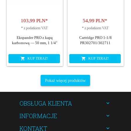
103,
99
PLN*
54,
99
PLN*
*
z podatkiem VAT
*
z podatkiem VAT
Ekspander PRO z kapą
Cartridge PRO 1-1/8
karbonową — 50 mm, 1 1/4″
PR302701/302711
KUP TERAZ!
KUP TERAZ!
Pokaż więcej produktów
OBSŁUGA KLIENTA
INFORMACJE
KONTAKT