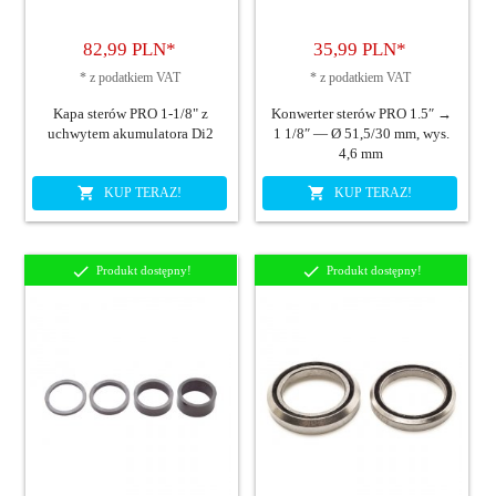
82,
99
PLN*
35,
99
PLN*
*
z podatkiem VAT
*
z podatkiem VAT
Kapa sterów PRO 1-1/8" z
Konwerter sterów PRO 1.5″ →
uchwytem akumulatora Di2
1 1/8″ — Ø 51,5/30 mm, wys.
4,6 mm
KUP TERAZ!
KUP TERAZ!
Produkt dostępny!
Produkt dostępny!