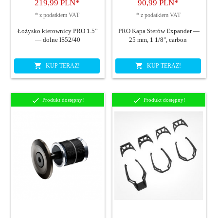
219,
99
PLN*
90,
99
PLN*
*
z podatkiem VAT
*
z podatkiem VAT
Łożysko kierownicy PRO 1.5”
PRO Kapa Sterów Expander —
— dolne IS52/40
25 mm, 1 1/8", carbon
KUP TERAZ!
KUP TERAZ!
Produkt dostępny!
Produkt dostępny!