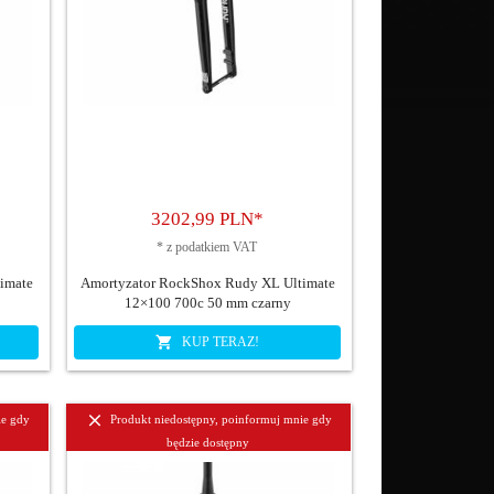
3202,
99
PLN*
*
z podatkiem VAT
imate
Amortyzator RockShox Rudy XL Ultimate
12×100 700c 50 mm czarny
KUP TERAZ!
ie gdy
Produkt niedostępny, poinformuj mnie gdy
będzie dostępny