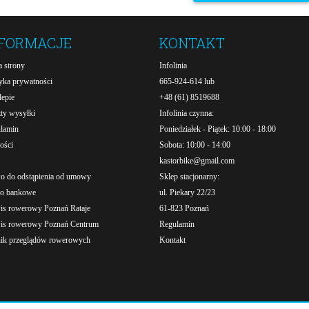
NFORMACJE
KONTAKT
 strony
Infolinia
tyka prywatności
665-924-614 lub
lepie
+48 (61) 8519688
ty wysyłki
Infolinia czynna:
lamin
Poniedziałek - Piątek: 10:00 - 18:00
ości
Sobota: 10:00 - 14:00
kastorbike@gmail.com
o do odstąpienia od umowy
Sklep stacjonarny:
o bankowe
ul. Piekary 22/23
is rowerowy Poznań Rataje
61-823 Poznań
is rowerowy Poznań Centrum
Regulamin
ik przeglądów rowerowych
Kontakt