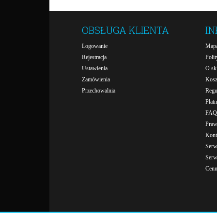
OBSŁUGA KLIENTA
I
Logowanie
Mapa
Rejestracja
Poli
Ustawienia
O sk
Zamówienia
Kosz
Przechowalnia
Regu
Płatn
FAQ
Praw
Kont
Serw
Serw
Cenn