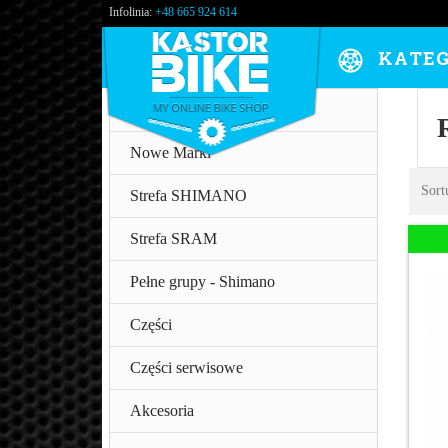
Infolinia:
+48 665 924 614
KATEG
!!!! OUTLET !!!!
Nowe Marki
Sort
Strefa SHIMANO
Strefa SRAM
Pełne grupy - Shimano
Części
Części serwisowe
Akcesoria