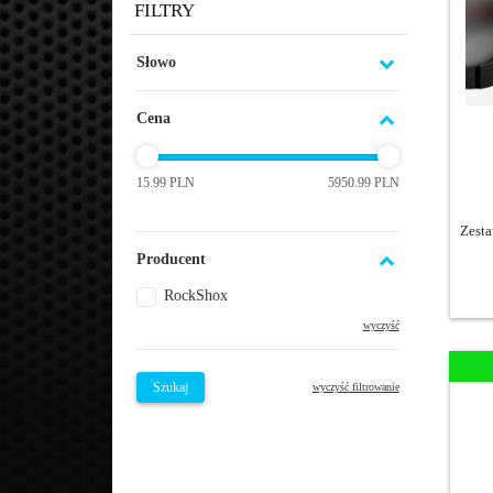
FILTRY
Słowo
Cena
15.99 PLN
5950.99 PLN
Zesta
Producent
RockShox
wyczyść
Szukaj
wyczyść filtrowanie