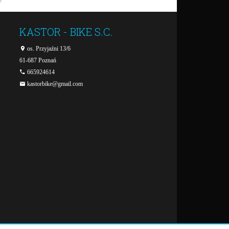
KASTOR - BIKE S.C.
os. Przyjaźni 13/6
61-687
Poznań
665924614
kastorbike@gmail.com