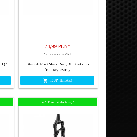
74,
99
PLN*
*
z podatkiem VAT
1) /
Błotnik RockShox Rudy XL krótki 2-
śrubowy czarny
KUP TERAZ!
Produkt dostępny!