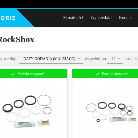
ORIE
Aktualności
Wyprzedaże
Kontakt
RockShox
sort
pop
uj według:
Wyświetl po
produk
DATY DODANIA (MALEJĄCO)
12
Produkt dostępny!
Produkt dostępny!