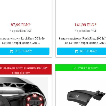
87,
99
PLN*
141,
99
PLN*
*
z podatkiem VAT
*
z podatkiem VAT
estaw serwisowy RockShox 50 h do
Zestaw serwisowy RockShox 200 h / 
Deluxe / Super Deluxe Gen C
do Deluxe / Super Deluxe Gen 
KUP TERAZ!
KUP TERAZ!
Produkt niedostępny, poinformuj mnie gdy
Produkt dostępny!
będzie dostępny