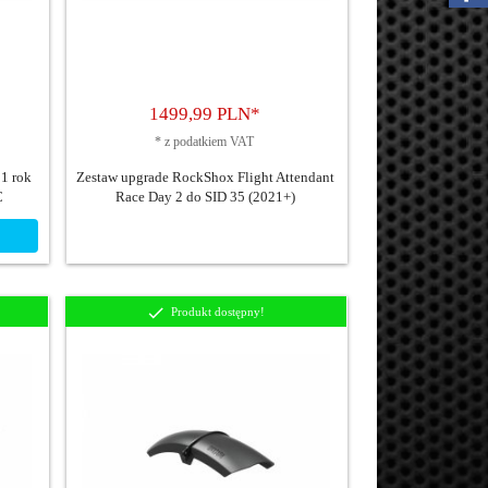
1499,
99
PLN*
*
z podatkiem VAT
1 rok
Zestaw upgrade RockShox Flight Attendant
C
Race Day 2 do SID 35 (2021+)
Produkt dostępny!