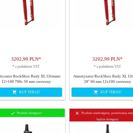
3202,
99
PLN*
3202,
99
PLN*
*
z podatkiem VAT
*
z podatkiem VAT
tyzator RockShox Rudy XL Ultimate
Amortyzator RockShox Rudy XL Ult
12×100 700c 50 mm czerwony
28" 60 mm 12x100 czerwony
KUP TERAZ!
KUP TERAZ!
Produkt dostępny!
Produkt niedostępny, poinformuj mn
będzie dostępny