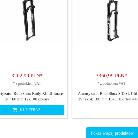
3202,
99
PLN*
3360,
99
PLN*
*
z podatkiem VAT
*
z podatkiem VAT
tyzator RockShox Rudy XL Ultimate
Amortyzator RockShox SID SL Ulti
28" 60 mm 12x100 czarny
29" skok 100 mm 15x110 offset 44 
KUP TERAZ!
Pokaż więcej produktów