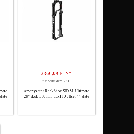
3360,
99
PLN*
*
z podatkiem VAT
mate
Amortyzator RockShox SID SL Ultimate
slate
29" skok 110 mm 15x110 offset 44 slate