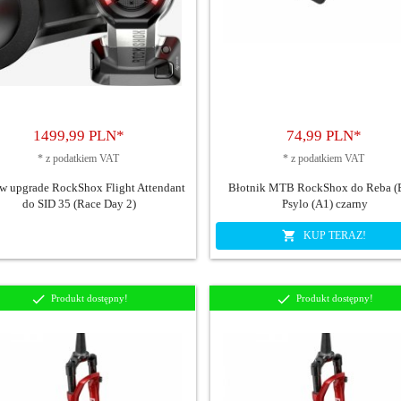
1499,
99
PLN*
74,
99
PLN*
*
z podatkiem VAT
*
z podatkiem VAT
w upgrade RockShox Flight Attendant
Błotnik MTB RockShox do Reba (B
do SID 35 (Race Day 2)
Psylo (A1) czarny
KUP TERAZ!
Produkt dostępny!
Produkt dostępny!