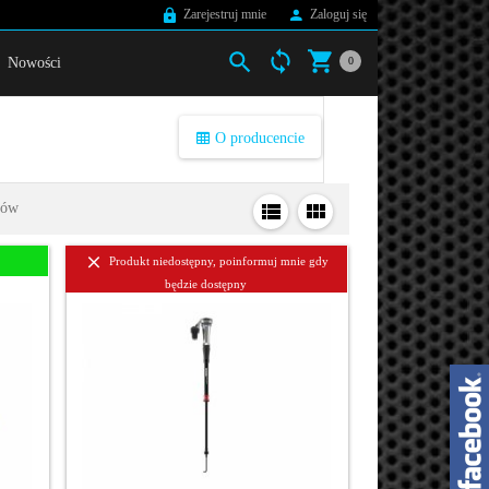
Zarejestruj mnie
Zaloguj się
Nowości
0
O producencie
tów
Produkt niedostępny, poinformuj mnie gdy
będzie dostępny