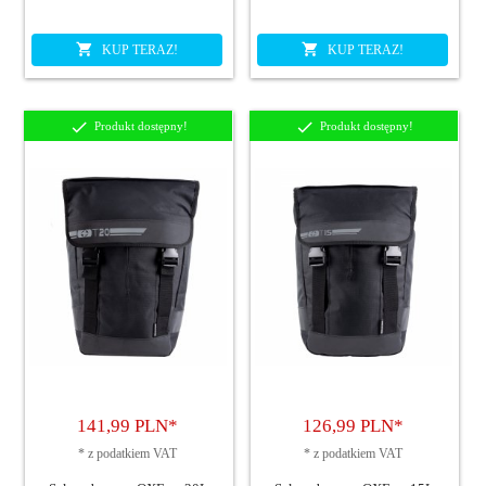
KUP TERAZ!
KUP TERAZ!
Produkt dostępny!
Produkt dostępny!
141,
99
PLN*
126,
99
PLN*
*
z podatkiem VAT
*
z podatkiem VAT