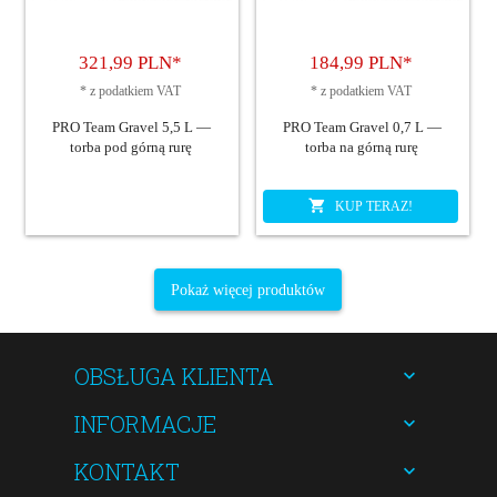
321,
99
PLN*
184,
99
PLN*
*
z podatkiem VAT
*
z podatkiem VAT
PRO Team Gravel 5,5 L —
PRO Team Gravel 0,7 L —
torba pod górną rurę
torba na górną rurę
KUP TERAZ!
Pokaż więcej produktów
OBSŁUGA KLIENTA
INFORMACJE
KONTAKT