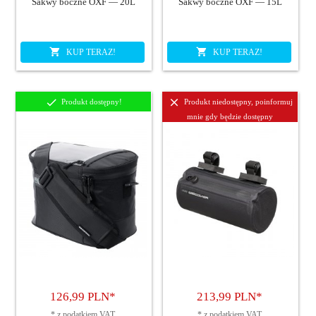
Sakwy boczne OXF — 20L
Sakwy boczne OXF — 15L
KUP TERAZ!
KUP TERAZ!
Produkt dostępny!
Produkt niedostępny, poinformuj
mnie gdy będzie dostępny
126,
99
PLN*
213,
99
PLN*
*
z podatkiem VAT
*
z podatkiem VAT