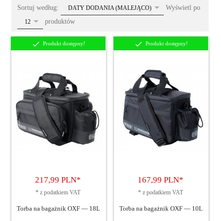
sort
Sortuj według:
Wyświetl po
DATY DODANIA (MALEJĄCO)
pop
produktów
12
Produkt dostępny!
Produkt dostępny!
217,
99
PLN*
167,
99
PLN*
*
z podatkiem VAT
*
z podatkiem VAT
Torba na bagażnik OXF — 18L
Torba na bagażnik OXF — 10L