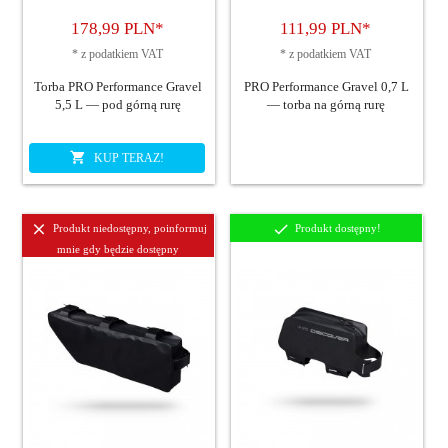
178,
99
PLN*
111,
99
PLN*
*
z podatkiem VAT
*
z podatkiem VAT
Torba PRO Performance Gravel
PRO Performance Gravel 0,7 L
5,5 L — pod górną rurę
— torba na górną rurę
KUP TERAZ!
Produkt niedostępny, poinformuj
Produkt dostępny!
mnie gdy będzie dostępny