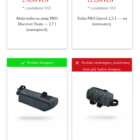
278,
99
PLN*
125,
99
PLN*
*
z podatkiem VAT
*
z podatkiem VAT
Mała torba na ramę PRO
Torba PRO Gravel 2,5 L — na
Discover Team — 2,7 l
kierownicę
(waterproof)
Produkt dostępny!
Produkt niedostępny, poinformuj
mnie gdy będzie dostępny