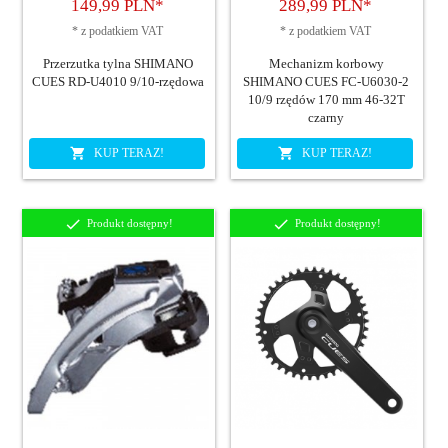
149,
99
PLN*
289,
99
PLN*
*
z podatkiem VAT
*
z podatkiem VAT
Przerzutka tylna SHIMANO
Mechanizm korbowy
CUES RD-U4010 9/10-rzędowa
SHIMANO CUES FC-U6030-2
10/9 rzędów 170 mm 46-32T
czarny
KUP TERAZ!
KUP TERAZ!
Produkt dostępny!
Produkt dostępny!