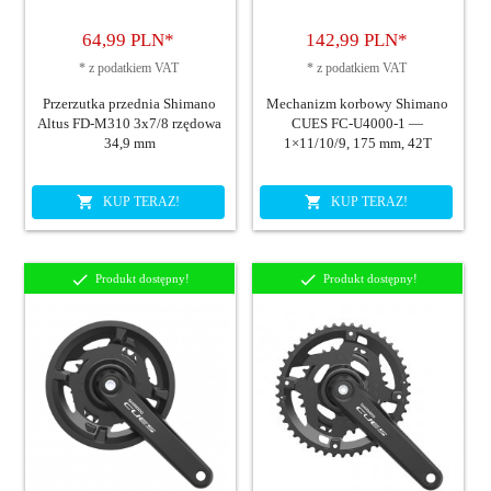
64,
99
PLN*
142,
99
PLN*
*
z podatkiem VAT
*
z podatkiem VAT
Przerzutka przednia Shimano
Mechanizm korbowy Shimano
Altus FD-M310 3x7/8 rzędowa
CUES FC-U4000-1 —
34,9 mm
1×11/10/9, 175 mm, 42T
KUP TERAZ!
KUP TERAZ!
Produkt dostępny!
Produkt dostępny!