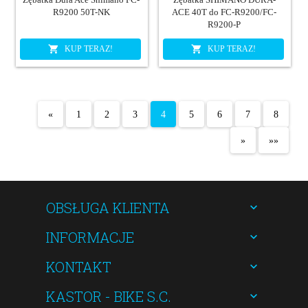
R9200 50T-NK
ACE 40T do FC-R9200/FC-
R9200-P
KUP TERAZ!
KUP TERAZ!
«
1
2
3
4
5
6
7
8
»
»»
OBSŁUGA KLIENTA
INFORMACJE
KONTAKT
KASTOR - BIKE S.C.