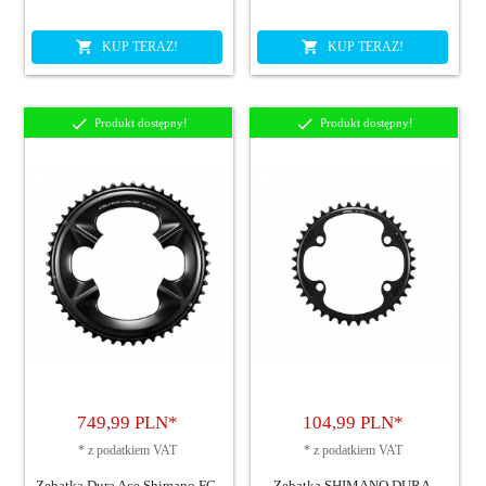
KUP TERAZ!
KUP TERAZ!
Produkt dostępny!
Produkt dostępny!
749,
99
PLN*
104,
99
PLN*
*
z podatkiem VAT
*
z podatkiem VAT
Zębatka Dura Ace Shimano FC-
Zębatka SHIMANO DURA-