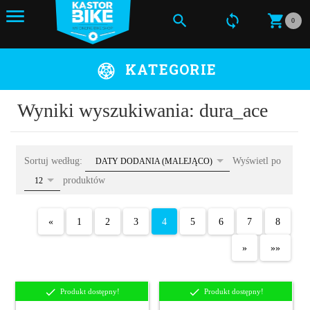
0
KATEGORIE
Wyniki wyszukiwania: dura_ace
sort
Sortuj według:
Wyświetl po
DATY DODANIA (MALEJĄCO)
pop
produktów
12
«
1
2
3
4
5
6
7
8
»
»»
Produkt dostępny!
Produkt dostępny!