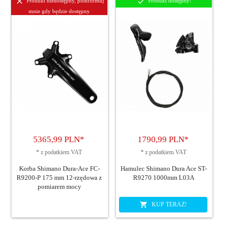
Produkt niedostępny, poinformuj
Produkt dostępny!
mnie gdy będzie dostępny
5365,
99
PLN*
1790,
99
PLN*
*
z podatkiem VAT
*
z podatkiem VAT
Korba Shimano Dura-Ace FC-
Hamulec Shimano Dura Ace ST-
R9200-P 175 mm 12-rzędowa z
R9270 1000mm L03A
pomiarem mocy
KUP TERAZ!